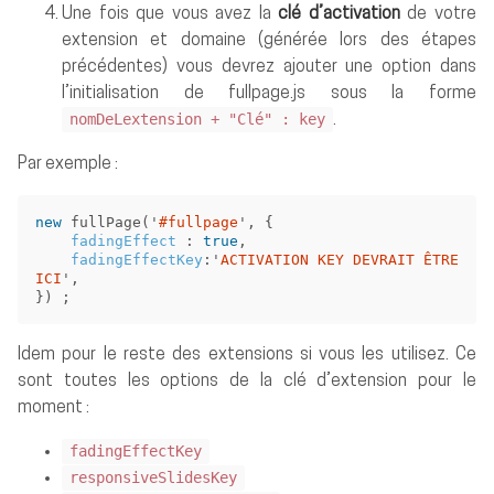
Une fois que vous avez la
clé d’activation
de votre
extension et domaine (générée lors des étapes
précédentes) vous devrez ajouter une option dans
l’initialisation de fullpage.js sous la forme
nomDeLextension + "Clé" : key
.
Par exemple :
new
fullPage
(
'
#fullpage
'
,
{
fadingEffect
:
true
,
fadingEffectKey
:
'
ACTIVATION KEY DEVRAIT ÊTRE 
ICI
'
,
})
;
Idem pour le reste des extensions si vous les utilisez. Ce
sont toutes les options de la clé d’extension pour le
moment :
fadingEffectKey
responsiveSlidesKey