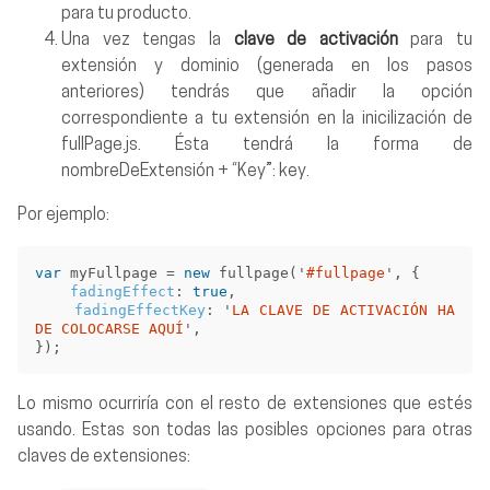
para tu producto.
Una vez tengas la
clave de activación
para tu
extensión y dominio (generada en los pasos
anteriores) tendrás que añadir la opción
correspondiente a tu extensión en la inicilización de
fullPage.js. Ésta tendrá la forma de
nombreDeExtensión + “Key”: key.
Por ejemplo:
var
myFullpage
=
new
fullpage
(
'
#fullpage
'
,
{
fadingEffect
:
true
,
fadingEffectKey
:
'
LA CLAVE DE ACTIVACIÓN HA 
DE COLOCARSE AQUÍ
'
,
});
Lo mismo ocurriría con el resto de extensiones que estés
usando. Estas son todas las posibles opciones para otras
claves de extensiones: